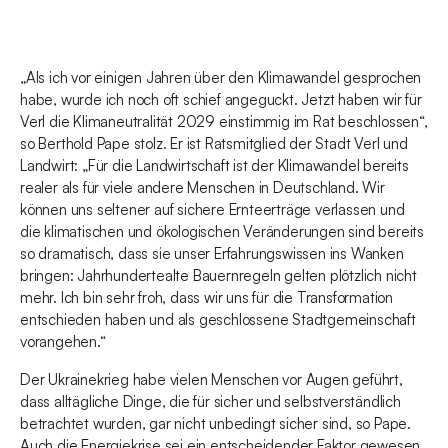
„Als ich vor einigen Jahren über den Klimawandel gesprochen
habe, wurde ich noch oft schief angeguckt. Jetzt haben wir für
Verl die Klimaneutralität 2029 einstimmig im Rat beschlossen“,
so Berthold Pape stolz. Er ist Ratsmitglied der Stadt Verl und
Landwirt: „Für die Landwirtschaft ist der Klimawandel bereits
realer als für viele andere Menschen in Deutschland. Wir
können uns seltener auf sichere Ernteerträge verlassen und
die klimatischen und ökologischen Veränderungen sind bereits
so dramatisch, dass sie unser Erfahrungswissen ins Wanken
bringen: Jahrhundertealte Bauernregeln gelten plötzlich nicht
mehr. Ich bin sehr froh, dass wir uns für die Transformation
entschieden haben und als geschlossene Stadtgemeinschaft
vorangehen.“
Der Ukrainekrieg habe vielen Menschen vor Augen geführt,
dass alltägliche Dinge, die für sicher und selbstverständlich
betrachtet wurden, gar nicht unbedingt sicher sind, so Pape.
Auch die Energiekrise sei ein entscheidender Faktor gewesen,