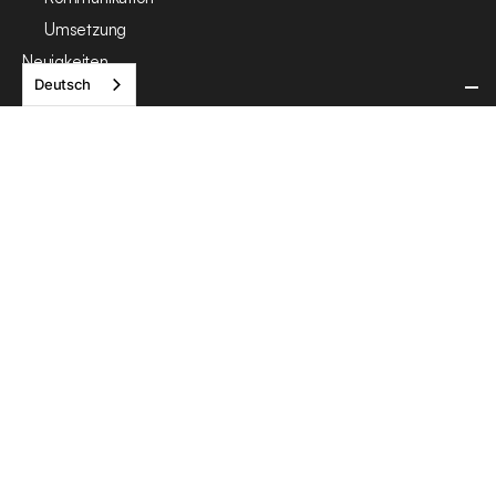
Umsetzung
Neuigkeiten
Deutsch
Flächeneigentümer*in
Kommune
Anwohnende
Unternehmen
Karriere
Kontakt
Impressum
Datenschutz
Cookie Policy
ansvar2030 ist die