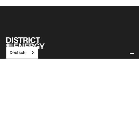
Deutsch
Referenzen
Leistungen
Planung
Kommunikation
Umsetzung
Neuigkeiten
Flächeneigentümer*in
Kommune